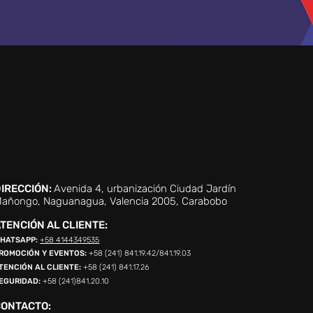
IRECCIÓN:
Avenida 4, urbanización Ciudad Jardín
añongo, Naguanagua, Valencia 2005, Carabobo
TENCIÓN AL CLIENTE:
HATSAPP:
+58 4144349535
ROMOCIÓN Y EVENTOS:
+58 (241) 841.19.42/841.19.03
TENCIÓN AL CLIENTE:
+58 (241) 841.17.26
EGURIDAD:
+58 (241)841.20.10
CONTACTO: