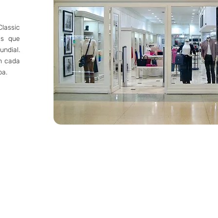
lassic
es que
ndial.
en cada
pa.