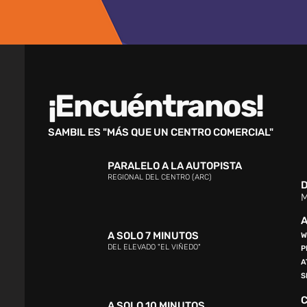
¡Encuéntranos!
SAMBIL ES "MÁS QUE UN CENTRO COMERCIAL"
PARALELO A LA AUTOPISTA
REGIONAL DEL CENTRO (ARC)
D
M
A
A SOLO 7 MINUTOS
W
DEL ELEVADO "EL VIÑEDO"
P
A
S
A SOLO 10 MINUTOS