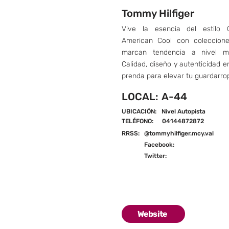
Tommy Hilfiger
Vive la esencia del estilo C
American Cool con coleccion
marcan tendencia a nivel mu
Calidad, diseño y autenticidad 
prenda para elevar tu guardarro
LOCAL:
A-44
UBICACIÓN:
Nivel Autopista
TELÉFONO:
04144872872
RRSS:
@tommyhilfiger.mcy.val
Facebook:
Twitter:
Website