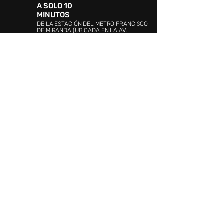
A SOLO 10
MINUTOS
DE LA ESTACIÓN DEL METRO FRANCISCO
DE MIRANDA (UBICADA EN LA AV.
BOLÍVAR)
DIRECCIÓN:
Avenida 4, urbanización Ciudad
Jardín Mañongo, Naguanagua, Valencia 2005,
Carabobo
ATENCIÓN AL CLIENTE:
WHATSAPP:
+58 4144349535
PROMOCIÓN Y EVENTOS:
+58 (241)
841.19.42
/841.19.03
ATENCIÓN AL CLIENTE:
+58 (241) 841.17.26
SEGURIDAD:
+58 (241)841.20.10