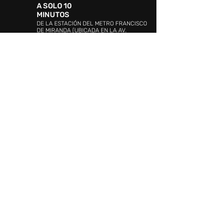
A SOLO 10
MINUTOS
DE LA ESTACIÓN DEL METRO FRANCISCO
DE MIRANDA (UBICADA EN LA AV.
BOLÍVAR)
DIRECCIÓN:
Avenida 4, urbanización Ciudad
Jardín Mañongo, Naguanagua, Valencia 2005,
Carabobo
ATENCIÓN AL CLIENTE:
WHATSAPP:
+58 4144349535
PROMOCIÓN Y EVENTOS:
+58 (241)
841.19.42
/841.19.03
ATENCIÓN AL CLIENTE:
+58 (241) 841.17.26
SEGURIDAD:
+58 (241)841.20.10