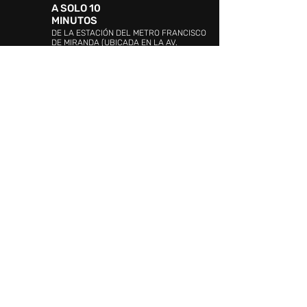
A SOLO 10
MINUTOS
DE LA ESTACIÓN DEL METRO FRANCISCO
DE MIRANDA (UBICADA EN LA AV.
BOLÍVAR)
DIRECCIÓN:
Avenida 4, urbanización Ciudad
Jardín Mañongo, Naguanagua, Valencia 2005,
Carabobo
ATENCIÓN AL CLIENTE:
WHATSAPP:
+58 4144349535
PROMOCIÓN Y EVENTOS:
+58 (241)
841.19.42
/841.19.03
ATENCIÓN AL CLIENTE:
+58 (241) 841.17.26
SEGURIDAD:
+58 (241)841.20.10