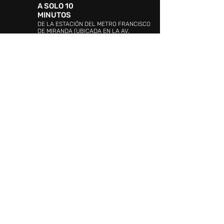
A SOLO 10
MINUTOS
DE LA ESTACIÓN DEL METRO FRANCISCO
DE MIRANDA (UBICADA EN LA AV.
BOLÍVAR)
DIRECCIÓN:
Avenida 4, urbanización Ciudad
Jardín Mañongo, Naguanagua, Valencia 2005,
Carabobo
ATENCIÓN AL CLIENTE:
WHATSAPP:
+58 4144349535
PROMOCIÓN Y EVENTOS:
+58 (241)
841.19.42
/841.19.03
ATENCIÓN AL CLIENTE:
+58 (241) 841.17.26
SEGURIDAD:
+58 (241)841.20.10