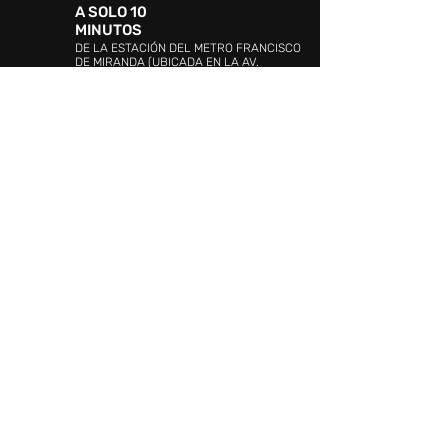
A SOLO 10
MINUTOS
DE LA ESTACIÓN DEL METRO FRANCISCO
DE MIRANDA (UBICADA EN LA AV.
BOLÍVAR)
DIRECCIÓN:
Avenida 4, urbanización Ciudad
Jardín Mañongo, Naguanagua, Valencia 2005,
Carabobo
ATENCIÓN AL CLIENTE:
WHATSAPP:
+58 4144349535
PROMOCIÓN Y EVENTOS:
+58 (241)
841.19.42
/841.19.03
ATENCIÓN AL CLIENTE:
+58 (241) 841.17.26
SEGURIDAD:
+58 (241)841.20.10