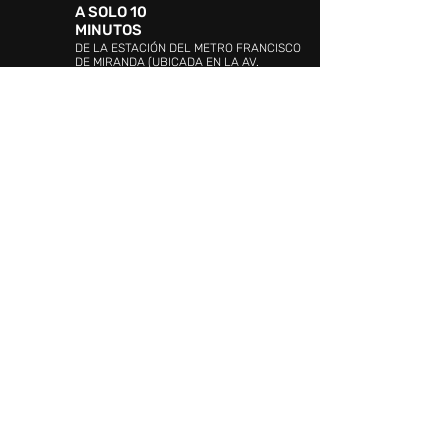
A SOLO 10
MINUTOS
DE LA ESTACIÓN DEL METRO FRANCISCO
DE MIRANDA (UBICADA EN LA AV.
BOLÍVAR)
DIRECCIÓN:
Avenida 4, urbanización Ciudad
Jardín Mañongo, Naguanagua, Valencia 2005,
Carabobo
ATENCIÓN AL CLIENTE:
WHATSAPP:
+58 4144349535
PROMOCIÓN Y EVENTOS:
+58 (241)
841.19.42
/841.19.03
ATENCIÓN AL CLIENTE:
+58 (241) 841.17.26
SEGURIDAD:
+58 (241)841.20.10