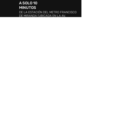
A SOLO 10
MINUTOS
DE LA ESTACIÓN DEL METRO FRANCISCO
DE MIRANDA (UBICADA EN LA AV.
BOLÍVAR)
DIRECCIÓN:
Avenida 4, urbanización Ciudad
Jardín Mañongo, Naguanagua, Valencia 2005,
Carabobo
ATENCIÓN AL CLIENTE:
WHATSAPP:
+58 4144349535
PROMOCIÓN Y EVENTOS:
+58 (241)
841.19.42
/841.19.03
ATENCIÓN AL CLIENTE:
+58 (241) 841.17.26
SEGURIDAD:
+58 (241)841.20.10