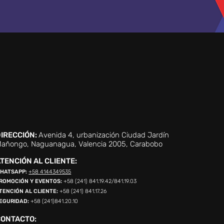
IRECCIÓN:
Avenida 4, urbanización Ciudad Jardín
añongo, Naguanagua, Valencia 2005, Carabobo
TENCIÓN AL CLIENTE:
HATSAPP:
+58 4144349535
ROMOCIÓN Y EVENTOS:
+58 (241) 841.19.42/841.19.03
TENCIÓN AL CLIENTE:
+58 (241) 841.17.26
EGURIDAD:
+58 (241)841.20.10
CONTACTO: