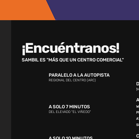
¡Encuéntranos!
SAMBIL ES "MÁS QUE UN CENTRO COMERCIAL"
PARALELO A LA AUTOPISTA
REGIONAL DEL CENTRO (ARC)
D
M
A
A SOLO 7 MINUTOS
W
DEL ELEVADO "EL VIÑEDO"
P
A
S
A SOLO 10 MINUTOS