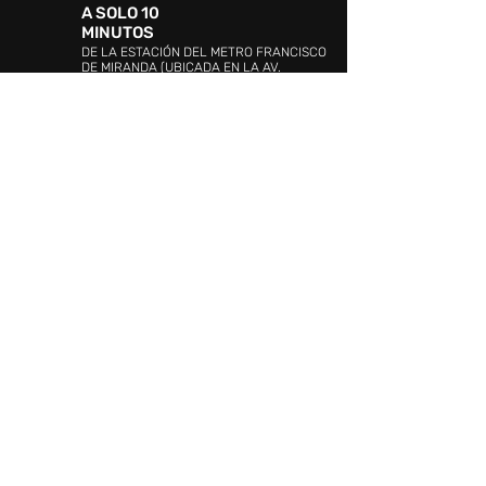
A SOLO 10
MINUTOS
DE LA ESTACIÓN DEL METRO FRANCISCO
DE MIRANDA (UBICADA EN LA AV.
BOLÍVAR)
DIRECCIÓN:
Avenida 4, urbanización Ciudad
Jardín Mañongo, Naguanagua, Valencia 2005,
Carabobo
ATENCIÓN AL CLIENTE:
WHATSAPP:
+58 4144349535
PROMOCIÓN Y EVENTOS:
+58 (241)
841.19.42
/841.19.03
ATENCIÓN AL CLIENTE:
+58 (241) 841.17.26
SEGURIDAD:
+58 (241)841.20.10