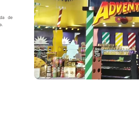
nda de
a.