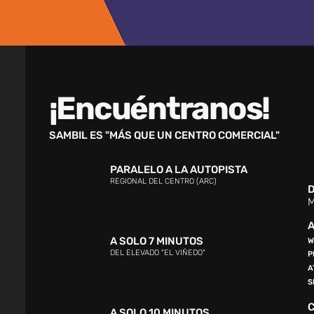
¡Encuéntranos!
SAMBIL ES "MÁS QUE UN CENTRO COMERCIAL"
PARALELO A LA AUTOPISTA
REGIONAL DEL CENTRO (ARC)
D
M
A
A SOLO 7 MINUTOS
W
DEL ELEVADO "EL VIÑEDO"
P
A
S
A SOLO 10 MINUTOS