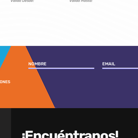
Válido Desde
:
Válido Hasta:
IONES
¡Encuéntranos!