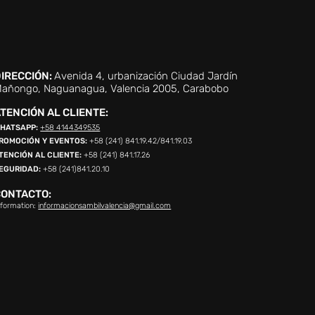
IRECCIÓN:
Avenida 4, urbanización Ciudad Jardín
añongo, Naguanagua, Valencia 2005, Carabobo
TENCIÓN AL CLIENTE:
HATSAPP:
+58 4144349535
ROMOCIÓN Y EVENTOS:
+58 (241) 841.19.42/841.19.03
TENCIÓN AL CLIENTE:
+58 (241) 841.17.26
EGURIDAD:
+58 (241)841.20.10
CONTACTO:
nformation:
informacionsambilvalencia@gmail.com