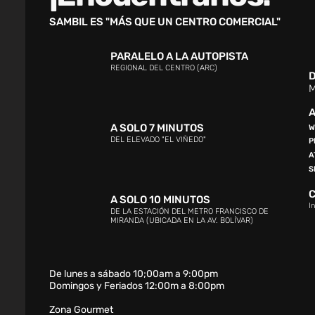
SAMBIL ES "MÁS QUE UN CENTRO COMERCIAL"
PARALELO A LA AUTOPISTA
REGIONAL DEL CENTRO (ARC)
D
M
A
A SOLO 7 MINUTOS
W
DEL ELEVADO "EL VIÑEDO"
P
A
S
A SOLO 10 MINUTOS
I
DE LA ESTACIÓN DEL METRO FRANCISCO DE
MIRANDA (UBICADA EN LA AV. BOLÍVAR)
De lunes a sábado 10;00am a 9:00pm
Domingos y Feriados 12:00m a 8:00pm
Zona Gourmet