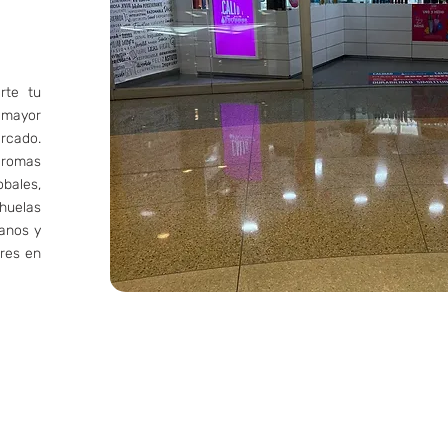
rte tu
 mayor
ercado.
aromas
bales,
huelas
tanos y
eres en