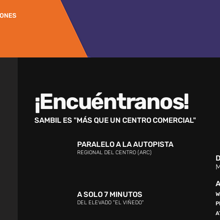
IONES
¡Encuéntranos!
SAMBIL ES "MÁS QUE UN CENTRO COMERCIAL"
PARALELO A LA AUTOPISTA
REGIONAL DEL CENTRO (ARC)
D
M
A
A SOLO 7 MINUTOS
W
DEL ELEVADO "EL VIÑEDO"
P
A