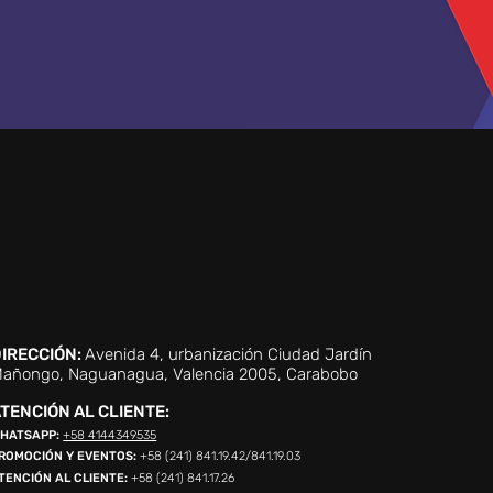
IRECCIÓN:
Avenida 4, urbanización Ciudad Jardín
añongo, Naguanagua, Valencia 2005, Carabobo
TENCIÓN AL CLIENTE:
HATSAPP:
+58 4144349535
ROMOCIÓN Y EVENTOS:
+58 (241) 841.19.42/841.19.03
TENCIÓN AL CLIENTE:
+58 (241) 841.17.26