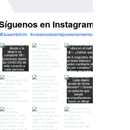
Síguenos en Instagram
@tusambilvln
#creamostusmejoresmomentos